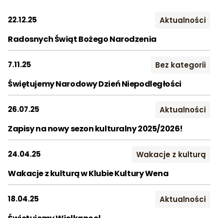
FB. Życzymy pięknych 
dobrego odpoczynku!
Kontakt
2019
2020
2021
22.12.25
Aktualności
Radosnych Świąt Bożego Narodzenia
2022
2023
2024
Szukaj:
2025
2026
7.11.25
Bez kategorii
Świętujemy Narodowy Dzień Niepodległości
Miesiąc:
STY
LUT
MAR
26.07.25
Aktualności
KWI
MAJ
CZE
Zapisy na nowy sezon kulturalny 2025/2026!
LIP
SIE
WRZ
24.04.25
Wakacje z kulturą
PAŹ
LIS
GRU
Wakacje z kulturą w Klubie Kultury Wena
18.04.25
Aktualności