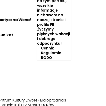
na tym portalu,
2016
2017
2018
wszelkie
informacje
2019
2020
2021
niebawem na
astyczna Wena!
naszej stronie i
profilu FB.
2022
2023
2024
Życzymy
pięknych wakacji
unikat
2025
2026
i dobrego
odpoczynku!
Miesiąc:
Cennik
Pokaż więcej
Regulamin
+
STY
LUT
MAR
RODO
KWI
MAJ
CZE
LIP
SIE
WRZ
PAŹ
LIS
GRU
ntrum Kultury Dworek Białoprądnicki
stytucja Kultury Miasta Kraków