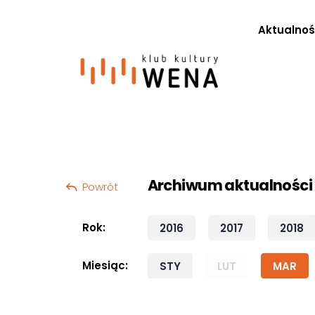
Aktualnoś
Szukaj:
Przeskocz do treści
Archiwum aktualności
Powrót
Rok:
2016
2017
2018
Miesiąc:
STY
LUT
MAR