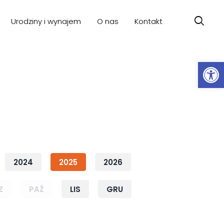
Urodziny i wynajem
O nas
Kontakt
Ot
2024
2025
2026
Z
PAŹ
LIS
GRU