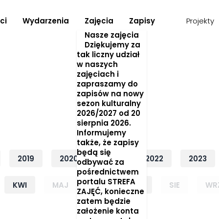
ci
Wydarzenia
Zajęcia
Zapisy
Projekty
Nasze zajęcia
Dziękujemy za
tak liczny udział
w naszych
zajęciach i
zapraszamy do
zapisów na nowy
sezon kulturalny
2026/2027 od 20
sierpnia 2026.
Informujemy
także, że zapisy
będą się
2019
2020
2021
2022
2023
odbywać za
pośrednictwem
portalu STREFA
KWI
MAJ
CZE
LIP
SIE
WR
ZAJĘĆ, konieczne
zatem będzie
Rok:
założenie konta