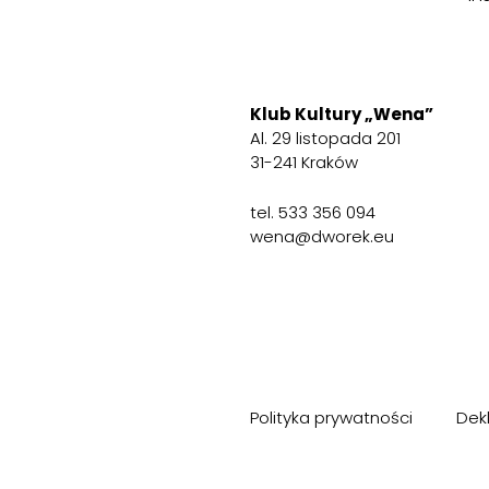
Klub Kultury „Wena”
Al. 29 listopada 201
31-241 Kraków
tel.
533 356 094
wena@dworek.eu
Polityka prywatności
Dek