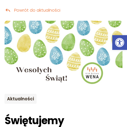
Powrót do aktualności
Przeskocz do treści
Ot
Aktualności
Świętujemy