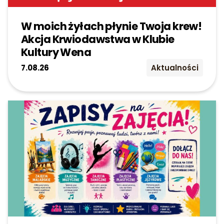
FB. Życzymy pięknych 
dobrego odpoczynku!
Kontakt
W moich żyłach płynie Twoja krew!
Akcja Krwiodawstwa w Klubie
Szukaj:
Kultury Wena
7.08.26
Aktualności