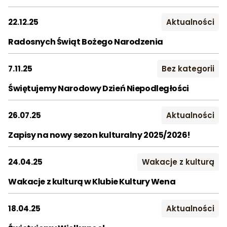
2019
2020
2021
22.12.25
Aktualności
2022
2023
2024
Radosnych Świąt Bożego Narodzenia
2025
2026
7.11.25
Bez kategorii
Miesiąc:
Świętujemy Narodowy Dzień Niepodległości
STY
LUT
MAR
26.07.25
Aktualności
KWI
MAJ
CZE
Zapisy na nowy sezon kulturalny 2025/2026!
LIP
SIE
WRZ
PAŹ
LIS
GRU
24.04.25
Wakacje z kulturą
Wakacje z kulturą w Klubie Kultury Wena
18.04.25
Aktualności