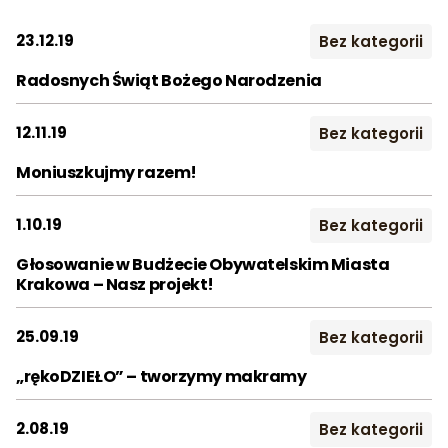
FB. Życzymy pięknych 
dobrego odpoczynku!
Kontakt
23.12.19
Bez kategorii
2019
2020
2021
Radosnych Świąt Bożego Narodzenia
2022
2023
2024
Szukaj:
2025
2026
12.11.19
Bez kategorii
Moniuszkujmy razem!
Miesiąc:
STY
LUT
MAR
1.10.19
Bez kategorii
KWI
MAJ
CZE
Głosowanie w Budżecie Obywatelskim Miasta
Krakowa – Nasz projekt!
LIP
SIE
WRZ
25.09.19
Bez kategorii
PAŹ
LIS
GRU
„rękoDZIEŁO” – tworzymy makramy
2.08.19
Bez kategorii