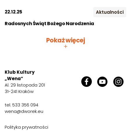
FB. Życzymy pięknych 
2019
2020
2021
dobrego odpoczynku!
Kontakt
22.12.25
Aktualności
2022
2023
2024
Radosnych Świąt Bożego Narodzenia
Szukaj:
2025
2026
Pokaż więcej
Miesiąc:
+
STY
LUT
MAR
KWI
MAJ
CZE
Klub Kultury
„Wena”
LIP
SIE
WRZ
Al. 29 listopada 201
31-241 Kraków
PAŹ
LIS
GRU
tel.
533 356 094
wena@dworek.eu
Polityka prywatności