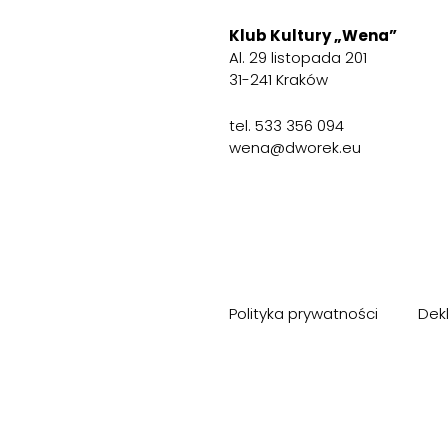
Klub Kultury „Wena”
Al. 29 listopada 201
31-241 Kraków
tel.
533 356 094
wena@dworek.eu
Polityka prywatności
Dek