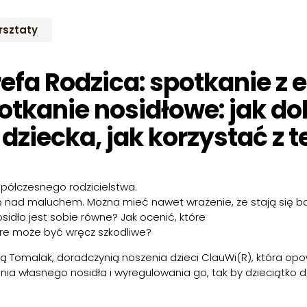
sztaty
refa Rodzica: spotkanie z
otkanie nosidłowe: jak do
 dziecka, jak korzystać z
półczesnego rodzicielstwa.
ę nad maluchem. Można mieć nawet wrażenie, że stają się bar
idło jest sobie równe? Jak ocenić, które
tóre może być wręcz szkodliwe?
 Tomalak, doradczynią noszenia dzieci ClauWi(R), która opowie
enia własnego nosidła i wyregulowania go, tak by dzieciątko do