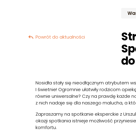
War
St
Powrót do aktualności
Sp
do
Nosidła stały się nieodłącznym atrybutem ws
I świetnie! Ogromnie ułatwiły rodzicom opiek
równie uniwersalne? Czy na prawdę każde nos
z nich nadaje się dla naszego malucha, a k
Zapraszamy na spotkanie eksperckie z Urszulą
okazji spotkania istnieje możliwość przyniesi
komfortu.