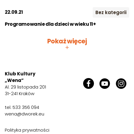
FB. Życzymy pięknych 
2019
2020
2021
dobrego odpoczynku!
Kontakt
22.09.21
Bez kategorii
2022
2023
2024
Programowanie dla dzieci w wieku 11+
Szukaj:
2025
2026
Pokaż więcej
Miesiąc:
+
STY
LUT
MAR
KWI
MAJ
CZE
Klub Kultury
„Wena”
LIP
SIE
WRZ
Al. 29 listopada 201
31-241 Kraków
PAŹ
LIS
GRU
tel.
533 356 094
wena@dworek.eu
Polityka prywatności