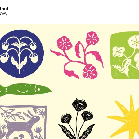
ział
owy