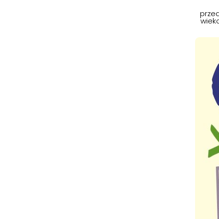
przed
wiek