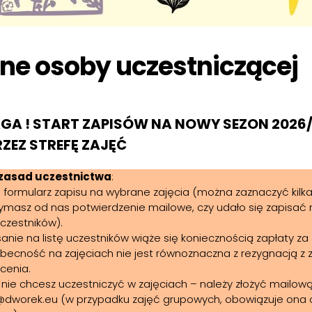
ne osoby uczestniczącej
A ! START ZAPISÓW NA NOWY SEZON 2026/2
ZEZ STREFĘ ZAJĘĆ
 zasad uczestnictwa
:
lij formularz zapisu na wybrane zajęcia (można zaznaczyć kilk
zymasz od nas potwierdzenie mailowe, czy udało się zapisać 
uczestników).
sanie na listę uczestników wiąże się koniecznością zapłaty za 
obecność na zajęciach nie jest równoznaczna z rezygnacją z
acenia.
li nie chcesz uczestniczyć w zajęciach – należy złożyć mailo
worek.eu (w przypadku zajęć grupowych, obowiązuje ona o