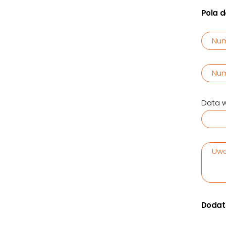
Pola 
Num
Num
Data w
Uwa
Dodat