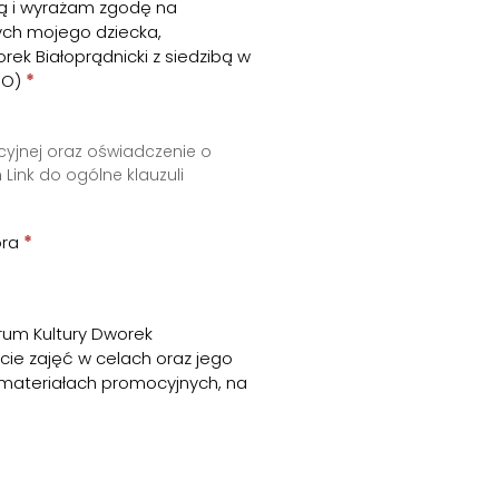
ną i wyrażam zgodę na
ch mojego dziecka,
ek Białoprądnicki z siedzibą w
ODO)
*
acyjnej oraz oświadczenie o
m
Link do ogólne klauzuli
ora
*
rum Kultury Dworek
kcie zajęć w celach oraz jego
 materiałach promocyjnych, na