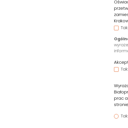
Oświad
przet
zamies
Krakowi
Tak
Ogólna
wyraże
inform
Akcep
Tak
Wyraża
Białop
prac a
stroni
Tak