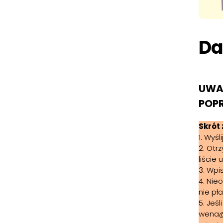
Da
UWAG
POPR
Skrót
1. Wyś
2. Otr
liście 
3. Wpi
4. Nie
nie pł
5. Jeś
wena@d