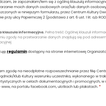
czam, że zapoznałam/łem się z ogólną klauzulą informacyj
warzanie moich danych osobowych oraz/lub danych osobowy
zczonych w niniejszym formularzu, przez Centrum Kultury Dwor
e przy ulicy Papierniczej 2 (podstawa z art. 6 ust. 1 lit. a,b R
 klauzula informacyjna.
Pełna treść Ogólnej klauzuli inform
niu zgody na przetwarzanie danych znajdują się pod adrese
acyjnej
tuję
regulamin
dostępny na stronie internetowej Organizat
m zgodę na nieodpłatne rozpowszechnianie przez filię Cent
rądnicki/Klub Kultury wizerunku uczestnika, wykonanego w tra
rtystycznych w celach dokumentacyjnych i promocyjnych, w
e www, na portalu facebook.com, ulotkach lub plakatach.
*