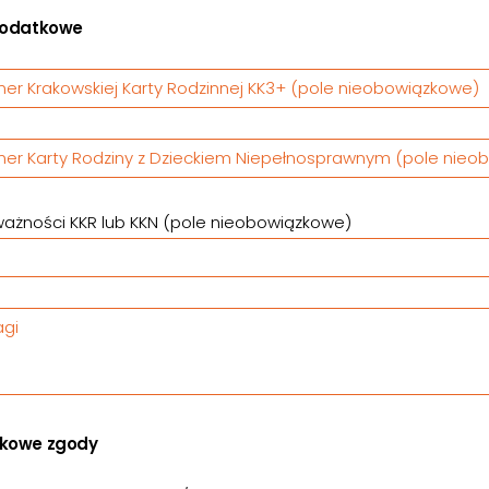
dodatkowe
er Krakowskiej Karty Rodzinnej KK3+ (pole nieobowiązkowe)
er Karty Rodziny z Dzieckiem Niepełnosprawnym (pole nieo
ażności KKR lub KKN (pole nieobowiązkowe)
gi
kowe zgody