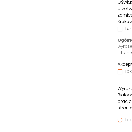
Oświad
przet
zamies
Krakowi
Tak
Ogólna
wyraże
inform
Akcep
Tak
Wyraża
Białop
prac a
stroni
Tak