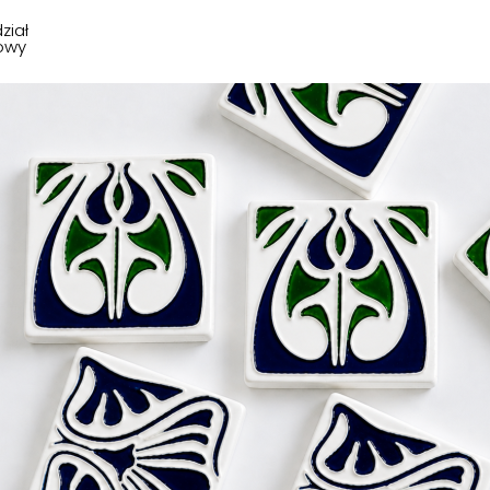
ział
owy