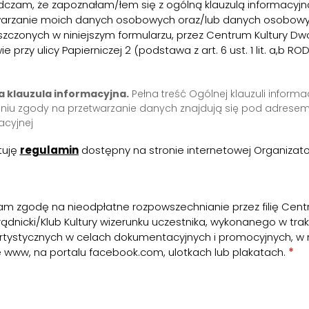
czam, że zapoznałam/łem się z ogólną klauzulą informacyj
warzanie moich danych osobowych oraz/lub danych osobowy
zczonych w niniejszym formularzu, przez Centrum Kultury Dwor
e przy ulicy Papierniczej 2 (podstawa z art. 6 ust. 1 lit. a,b R
 klauzula informacyjna.
Pełna treść Ogólnej klauzuli inform
niu zgody na przetwarzanie danych znajdują się pod adrese
acyjnej
tuję
regulamin
dostępny na stronie internetowej Organizat
m zgodę na nieodpłatne rozpowszechnianie przez filię Cent
rądnicki/Klub Kultury wizerunku uczestnika, wykonanego w tra
rtystycznych w celach dokumentacyjnych i promocyjnych, w
e www, na portalu facebook.com, ulotkach lub plakatach.
*