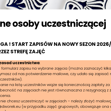
ne osoby uczestniczącej
A ! START ZAPISÓW NA NOWY SEZON 2026/2
ZEZ STREFĘ ZAJĘĆ
 zasad uczestnictwa
:
lij formularz zapisu na wybrane zajęcia (można zaznaczyć kilk
zymasz od nas potwierdzenie mailowe, czy udało się zapisać 
uczestników).
sanie na listę uczestników wiąże się koniecznością zapłaty za 
obecność na zajęciach nie jest równoznaczna z rezygnacją z
acenia.
li nie chcesz uczestniczyć w zajęciach – należy złożyć mailo
worek.eu (w przypadku zajęć grupowych, obowiązuje ona o