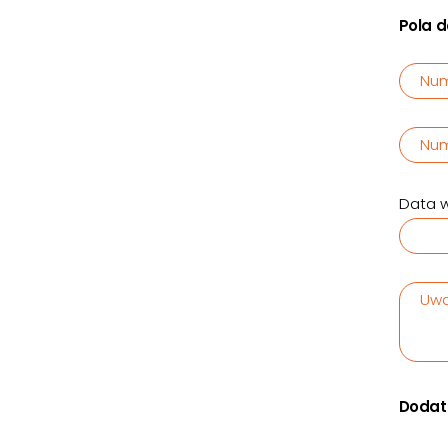
Pola 
Num
Num
Data w
Uwa
Dodat