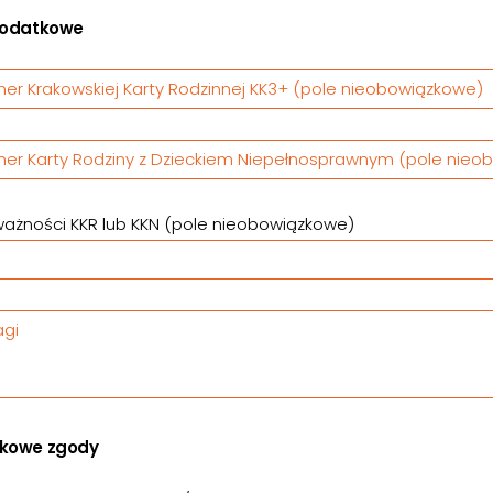
dodatkowe
er Krakowskiej Karty Rodzinnej KK3+ (pole nieobowiązkowe)
er Karty Rodziny z Dzieckiem Niepełnosprawnym (pole nieo
ażności KKR lub KKN (pole nieobowiązkowe)
gi
kowe zgody