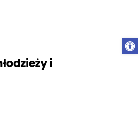
Ot
łodzieży i