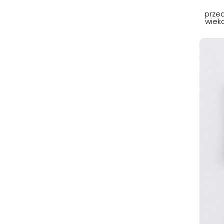
przed
wiek