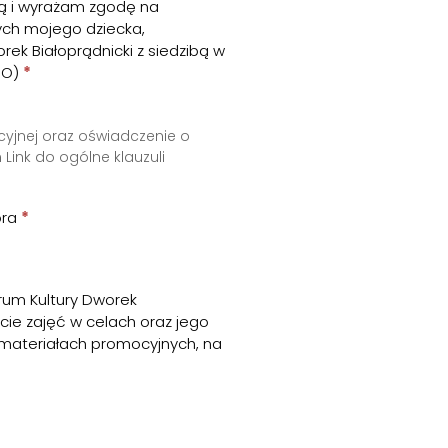
ną i wyrażam zgodę na
ch mojego dziecka,
ek Białoprądnicki z siedzibą w
ODO)
*
acyjnej oraz oświadczenie o
m
Link do ogólne klauzuli
ora
*
rum Kultury Dworek
kcie zajęć w celach oraz jego
 materiałach promocyjnych, na