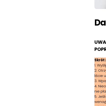
Da
UWAG
POPR
Skrót
1. Wyś
2. Otr
liście 
3. Wpi
4. Nie
nie pł
5. Jeś
wena@d