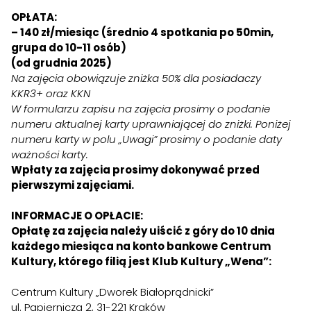
OPŁATA:
– 140 zł/miesiąc (średnio 4 spotkania po 50min,
grupa do 10-11 osób)
(od grudnia 2025)
Na zajęcia obowiązuje zniżka 50% dla posiadaczy
KKR3+
oraz KKN
W formularzu zapisu na zajęcia prosimy o podanie
numeru aktualnej karty uprawniającej do zniżki. Poniżej
numeru karty w polu „Uwagi” prosimy o podanie daty
ważności karty.
Wpłaty za zajęcia prosimy dokonywać przed
pierwszymi zajęciami.
INFORMACJE O OPŁACIE:
Opłatę za zajęcia należy uiścić z góry do 10 dnia
każdego miesiąca na konto bankowe Centrum
Kultury, którego filią jest Klub Kultury „Wena”:
Centrum Kultury „Dworek Białoprądnicki”
ul. Papiernicza 2, 31-221 Kraków