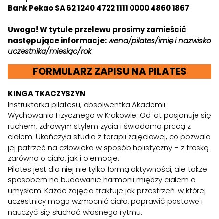
Bank Pekao SA 62 1240 4722 1111 0000 4860 1867
Uwaga! W tytule przelewu prosimy zamieścić
następujące informacje:
wena/pilates/imię i nazwisko
uczestnika/miesiąc/rok
.
FORMULARZ ZAPISU NA PILATES
KINGA TKACZYSZYN
Instruktorka pilatesu, absolwentka Akademii
Wychowania Fizycznego w Krakowie. Od lat pasjonuje się
ruchem, zdrowym stylem życia i świadomą pracą z
ciałem. Ukończyła studia z terapii zajęciowej, co pozwala
jej patrzeć na człowieka w sposób holistyczny – z troską
zarówno o ciało, jak i o emocje.
Pilates jest dla niej nie tylko formą aktywności, ale także
sposobem na budowanie harmonii między ciałem a
umysłem. Każde zajęcia traktuje jak przestrzeń, w której
uczestnicy mogą wzmocnić ciało, poprawić postawę i
nauczyć się słuchać własnego rytmu.