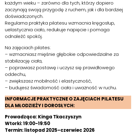
każdym wieku – zarówno dla tych, którzy dopiero
zaczynają swoją przygodę z ruchem, jak i dla bardziej
doświadczonych.
Regularna praktyka pilatesu wzmacnia kręgosłup,
uelastycznia ciało, redukuje napięcie i pomaga
odnaleźć spokój.
Na zajęciach pilates:
– wzmacniasz mięśnie głębokie odpowiedzialne za
stabilizację ciała,
– poprawiasz postawę i uczysz się prawidłowego
oddechu,
– zwiększasz mobilność i elastyczność,
– budujesz świadomość ciała i uważność w ruchu.
INFORMACJE PRAKTYCZNE O ZAJĘCIACH
PILATESU
DLA MŁODZIEŻY I DOROSŁYCH:
Prowadząca: Kinga Tkaczyszyn
Wtorki:
19:00-19:50
Termin: listopad 2025–czerwiec 2026