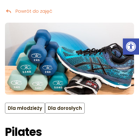
Powrót do zajęć
Przeskocz do treści
Ot
Dla młodzieży
Dla dorosłych
Pilates