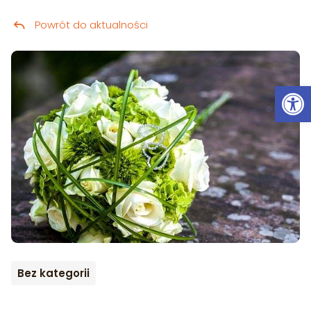
Powrót do aktualności
Przeskocz do treści
Ot
Bez kategorii