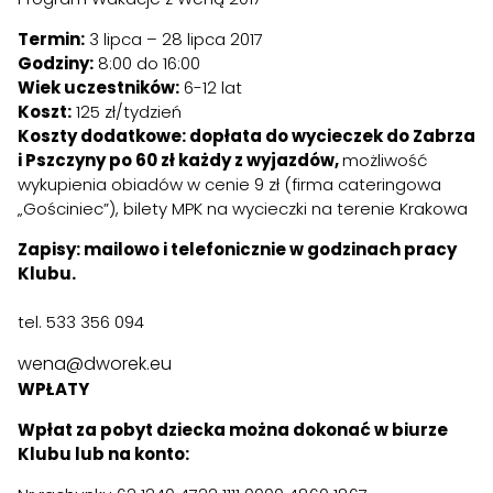
Termin:
3 lipca – 28 lipca 2017
Godziny:
8:00 do 16:00
Wiek uczestników:
6-12 lat
Koszt:
125 zł/tydzień
Koszty dodatkowe: dopłata do wycieczek do Zabrza
i Pszczyny po 60 zł każdy z wyjazdów,
możliwość
wykupienia obiadów w cenie 9 zł (firma cateringowa
„Gościniec”), bilety MPK na wycieczki na terenie Krakowa
Zapisy: mailowo i telefonicznie w godzinach pracy
Klubu.
tel. 533 356 094
wena@dworek.eu
WPŁATY
Wpłat za pobyt dziecka można dokonać w biurze
Klubu lub na konto: