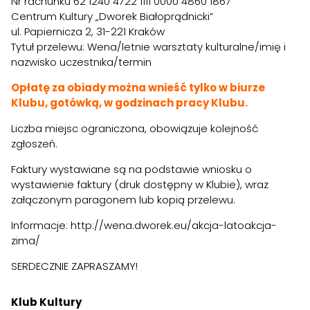
Nr rachunku 62 1240 4722 1111 0000 4860 1867
Centrum Kultury „Dworek Białoprądnicki”
ul. Papiernicza 2, 31-221 Kraków
Tytuł przelewu: Wena/letnie warsztaty kulturalne/imię i
nazwisko uczestnika/termin
Opłatę za obiady można wnieść tylko w biurze
Klubu, gotówką, w godzinach pracy Klubu.
Liczba miejsc ograniczona, obowiązuje kolejność
zgłoszeń.
Faktury wystawiane są na podstawie wniosku o
wystawienie faktury (druk dostępny w Klubie), wraz
załączonym paragonem lub kopią przelewu.
Informacje: http://wena.dworek.eu/akcja-latoakcja-
zima/
SERDECZNIE ZAPRASZAMY!
Klub Kultury