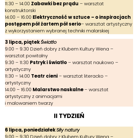
11:30 – 14:00
Zabawki bez prądu
– warsztat
konstruktorski
14:00 – 16:00
Elektryczność w sztuce
– o inspiracjach
postępem pół żartem pół serio
– warsztat artystyczny
z wykorzystaniem wybranej techniki malarskiej
3 lipca, piątek
Światło
9:00 – 9:30 Dzień dobry z Klubem Kultury Wena –
warsztat powitalny
9:30 – 11:30
Pstryk i światło
– warsztat naukowo –
artystyczny
11:30 – 14:00
Teatr cieni
– warsztat literacko –
artystyczny
14:00 – 16:00
Malarstwo naskalne
– warsztat
artystyczny z animacjami
i malowaniem twarzy
II TYDZIEŃ
6 lipca, poniedziałek
Siły natury
9:00 – 9:30 Dzień dobry z Klubem Kultury Wena –