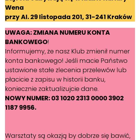
Wena
przy Al. 29 listopada 201, 31-241 Kraków
UWAGA: ZMIANA NUMERU KONTA
BANKOWEGO
!
Informujemy, że nasz Klub zmienił numer
konta bankowego! Jeśli macie Państwo
ustawione stałe zlecenia przelewów lub
płacicie z zapisu w historii banku,
koniecznie zaktualizujcie dane.
NOWY NUMER: 03 1020 2313 0000 3902
1187 9956.
Warsztaty są okazją by dobrze się bawić,