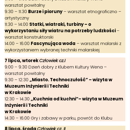
warsztat powitalny
9:30 – 11:30
Burze i pioruny
– warsztat etnograficzno –
artystyczny
11:30 – 14:00
Statki, wiatraki, turbiny – o
wykorzystaniu siły wiatru na potrzeby ludzkości
–
warsztat konstruktorski
14:00 – 16:00
Fascynująca woda
– warsztat malarski z
wykorzystaniem wybranej techniki malarskiej
7 lipca, wtorek
Człowiek
cz.I
9:00 – 9:30 Dzień dobry z Klubem Kultury Wena –
warsztat powitalny
9:30 – 12:30
„
Miasto. Technoczułość
”
– wizyta w
Muzeum Inżynierii i Techniki
w Krakowie
12:30 – 14:30
„Kuchnia od kuchni”
– wizyta
w Muzeum
Inżynierii i Techniki
w Krakowie
14:30 – 16:00 Gry i zabawy w parku, powrót do Klubu
8 lipca, środa
Człowiek
cz. II