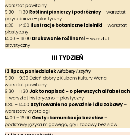
warsztat powitalny
9:30 – 11:30
Roślinni pionierzy i podróżnicy
– warsztat
przyrodniczo – plastyczny
11:30 – 14:00
Ilustracje botaniczne i zielniki
– warsztat
plastyczny
14:00 – 16:00
Drukowanie roślinami
– warsztat
artystyczny
III TYDZIEŃ
13 lipca, poniedziałek
Alfabety i szyfry
9:00 – 9:30 Dzień dobry z Klubem Kultury Wena –
warsztat powitalny
9:30 – 11:30
Jak to napisać – o pierwszych alfabetach
– warsztat historyczno – plastyczny
11:30 – 14:00
Szyfrowanie na poważnie i dla zabawy
–
warsztaty kryptologii
14:00 – 16:00
Gesty i komunikacja bez słów
–
podstawy języka migowego, gry i zabawy bez słów