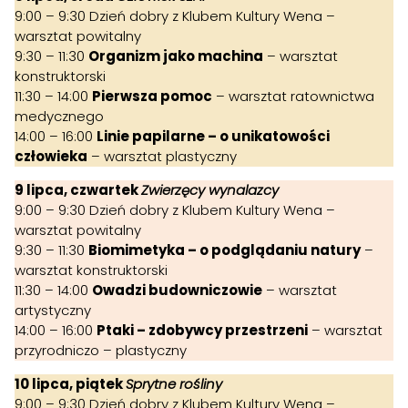
9:00 – 9:30 Dzień dobry z Klubem Kultury Wena –
warsztat powitalny
9:30 – 11:30
Organizm jako machina
– warsztat
konstruktorski
11:30 – 14:00
Pierwsza pomoc
– warsztat ratownictwa
medycznego
14:00 – 16:00
Linie papilarne – o unikatowości
człowieka
– warsztat plastyczny
9 lipca, czwartek
Zwierzęcy wynalazcy
9:00 – 9:30 Dzień dobry z Klubem Kultury Wena –
warsztat powitalny
9:30 – 11:30
Biomimetyka – o podglądaniu natury
–
warsztat konstruktorski
11:30 – 14:00
Owadzi budowniczowie
– warsztat
artystyczny
14:00 – 16:00
Ptaki – zdobywcy przestrzeni
– warsztat
przyrodniczo – plastyczny
10 lipca, piątek
Sprytne rośliny
9:00 – 9:30 Dzień dobry z Klubem Kultury Wena –