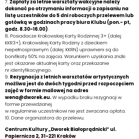
7.
Zapłaty za letnie warsztaty wakcyjne należy
dokonać po otrzymaniu informacji
o zapisaniu na
listę uczestników do 5 dni roboczych przelewem lub
gotówką
w godzinach pracy biura Klubu (pon.- pt,
godz. 8.30-16.00)
.
8. Posiadacze Krakowskiej Karty Rodzinnej 3+ (dalej:
KKR3+), Krakowskiej Karty Rodziny z dzieckiem
niepełnosprawnym (dalej: KKRN) uprawnieni są do
bonifikaty 50% na zajęcia. Warunkiem uzyskania zniżki
jest okazanie aktualnej karty oraz przekazanie
nr identyfikacyjnego.
9.
Rezygnacja z letnich warsztatów artystycznych
możliwa jest do dwóch tygodni przed
rozpoczęciem
zajęć w formie mailowej na adres
wena@dworek.eu.
W wypadku braku rezygnacji w
formie przewidzianej
w regulaminie uczestnikowi nie jest zwracana opłata.
10. Dane organizatora do przelewu:
Centrum Kultury „Dworek Białoprądnicki” ul.
Papiernicza 2, 31-221 Kraków