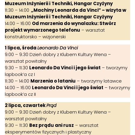
Muzeum Inżynierii i
Techniki, Hangar Czyżyny
11:30 – 14:00
„Machiny Leonarda da Vinci” – wizyta w
Muzeum Inżynierii i
Techniki, Hangar Czyżyny
14:00 – 16:00
Od marzenia do wynalazku: Stwórz
projekt wymarzonego telefonu
– warsztat
konstruktorsko – wizjonerski
1 lipca, środa
Leonardo Da Vinci
9:00 – 9:30 Dzień dobry z Klubem Kultury Wena –
warsztat powitalny
9:30 – 11:30
Leonardo Da Vinci i jego świat
– tworzymy
lapbook’a cz I
11:30 – 14:00
Marzenia o lataniu
– tworzymy latawce
14:00 – 16:00
Leonardo Da Vinci i jego świat
– tworzymy
lapbook’a cz II
2 lipca, czwartek
Prąd
9:00 – 9:30 Dzień dobry z Klubem Kultury Wena –
warsztat powitalny
9:30 – 11:30
Bez prądu ani rusz
– warsztat
eksperymentów fizycznych i plastyczny