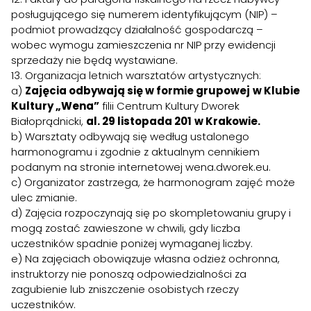
posługującego się numerem identyfikującym (NIP) –
podmiot prowadzący działalność gospodarczą –
wobec wymogu zamieszczenia nr NIP przy ewidencji
sprzedaży nie będą wystawiane.
13. Organizacja letnich warsztatów artystycznych:
a)
Zajęcia odbywają się w formie grupowej
w Klubie
Kultury „Wena”
filii Centrum Kultury Dworek
Białoprądnicki,
al. 29 listopada 201
w Krakowie.
b) Warsztaty odbywają się według ustalonego
harmonogramu i zgodnie z aktualnym cennikiem
podanym na stronie internetowej wena.dworek.eu.
c) Organizator zastrzega, że harmonogram zajęć może
ulec zmianie.
d) Zajęcia rozpoczynają się po skompletowaniu grupy i
mogą zostać zawieszone w chwili, gdy liczba
uczestników spadnie poniżej wymaganej liczby.
e) Na zajęciach obowiązuje własna odzież ochronna,
instruktorzy nie ponoszą odpowiedzialności za
zagubienie lub zniszczenie osobistych rzeczy
uczestników.