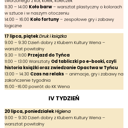
tworzonego z kół, kółek, kółeczek
11:30 – 14:00
Koło barw
– warsztat plastyczny o kolorach
w sztuce i w naszym otoczeniu
14:00 – 16:00
Koło fortuny
– zespołowe gry i zabawy
logiczne
17 lipca, piątek
Druk i książka
9:00 – 9:30 Dzień dobry z Klubem Kultury Wena –
warsztat powitalny
9:30 – 11:00
Przejazd do Tyńca
11:00 – 13:00 Warsztaty
Od tabliczki po e-booki, czyli
historia książki oraz zwiedzanie Opactwa w Tyńcu
13:00 – 14:30
Czas na relaks
– animacje, gry i zabawy na
zakończenie tygodnia
15:00 -16:00 powrót do KK Wena
IV TYDZIEŃ
20 lipca, poniedziałek
Higiena
9:00 – 9:30 Dzień dobry z Klubem Kultury Wena –
warsztat powitalny