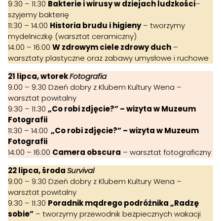
9:30 – 11:30
Bakterie i wirusy w dziejach ludzkości
–
szyjemy bakterię
11:30 – 14:00
Historia brudu i higieny
– tworzymy
mydelniczkę (warsztat ceramiczny)
14:00 – 16:00
W zdrowym ciele zdrowy duch
–
warsztaty plastyczne oraz zabawy umysłowe i ruchowe
21 lipca, wtorek
Fotografia
9:00 – 9:30 Dzień dobry z Klubem Kultury Wena –
warsztat powitalny
9:30 – 11:30
„Co robi zdjęcie?” – wizyta w Muzeum
Fotografii
11:30 – 14:00
„Co robi zdjęcie?” – wizyta w Muzeum
Fotografii
14:00 – 16:00
Camera obscura
– warsztat fotograficzny
22 lipca, środa
Survival
9:00 – 9:30 Dzień dobry z Klubem Kultury Wena –
warsztat powitalny
9:30 – 11:30
Poradnik mądrego podróżnika „Radzę
sobie”
– tworzymy przewodnik bezpiecznych wakacji