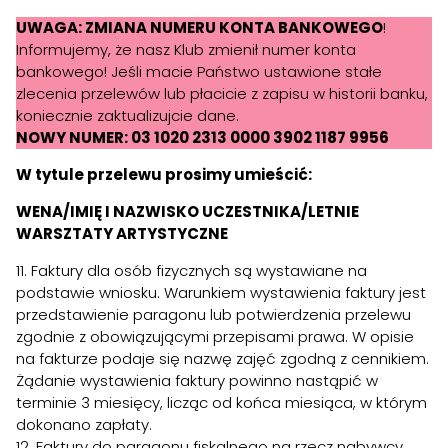
UWAGA: ZMIANA NUMERU KONTA BANKOWEGO
!
Informujemy, że nasz Klub zmienił numer konta
bankowego! Jeśli macie Państwo ustawione stałe
zlecenia przelewów lub płacicie z zapisu w historii banku,
koniecznie zaktualizujcie dane.
NOWY NUMER: 03 1020 2313 0000 3902 1187 9956
W tytule przelewu prosimy umieścić:
WENA/IMIĘ I NAZWISKO UCZESTNIKA/LETNIE
WARSZTATY ARTYSTYCZNE
11. Faktury dla osób fizycznych są wystawiane na
podstawie wniosku. Warunkiem wystawienia faktury jest
przedstawienie paragonu lub potwierdzenia przelewu
zgodnie z obowiązującymi przepisami prawa. W opisie
na fakturze podaje się nazwę zajęć zgodną z cennikiem.
Żądanie wystawienia faktury powinno nastąpić w
terminie 3 miesięcy, licząc od końca miesiąca, w którym
dokonano zapłaty.
12. Faktury do paragonu fiskalnego na rzecz nabywcy